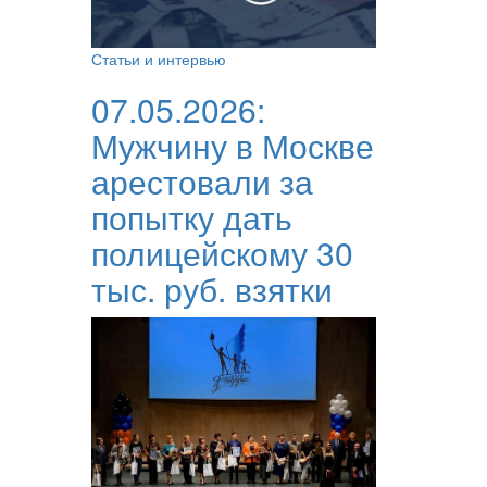
Статьи и интервью
07.05.2026:
Мужчину в Москве
арестовали за
попытку дать
полицейскому 30
тыс. руб. взятки