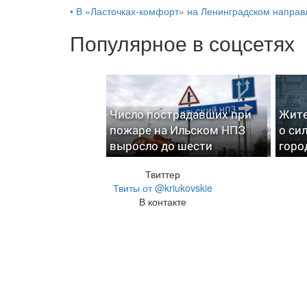
•
В «Ласточках‑комфорт» на Ленинградском направ
Популярное в соцсетях
Число пострадавших при
Жите
пожаре на Ильском НПЗ
о си
выросло до шести
горо
Твиттер
Твиты от @kriukovskie
В контакте