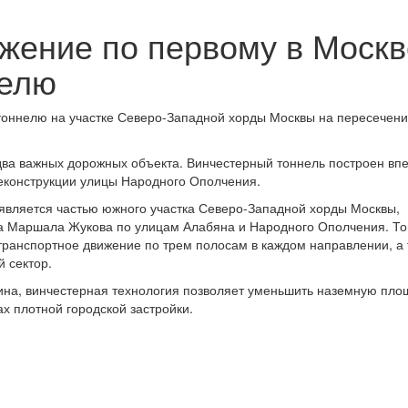
жение по первому в Москв
нелю
тоннелю на участке Северо-Западной хорды Москвы на пересечени
ва важных дорожных объекта. Винчестерный тоннель построен вп
реконструкции улицы Народного Ополчения.
 является частью южного участка Северо-Западной хорды Москвы,
та Маршала Жукова по улицам Алабяна и Народного Ополчения. Т
транспортное движение по трем полосам в каждом направлении, а 
й сектор.
ина, винчестерная технология позволяет уменьшить наземную пло
ах плотной городской застройки.