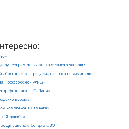
нтересно:
ово»
здадут современный центр женского здоровья
езбилетников — результаты почти не изменились
тва Профсоюзной улицы
центр фотоники — Собянин
родские проекты
ном комплексе в Раменках
 с 13 декабря
помощи раненым бойцам СВО