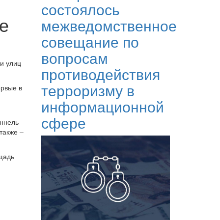
состоялось
е
межведомственное
совещание по
вопросам
и улиц
противодействия
терроризму в
ервые в
информационной
сфере
оннель
также –
щадь