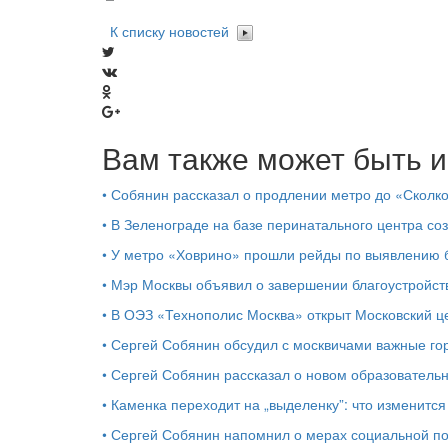
К списку новостей
Вам также может быть и
•
Собянин рассказал о продлении метро до «Сколк
•
В Зеленограде на базе перинатального центра со
•
У метро «Ховрино» прошли рейды по выявлению б
•
Мэр Москвы объявил о завершении благоустройс
•
В ОЭЗ «Технополис Москва» открыт Московский 
•
Сергей Собянин обсудил с москвичами важные го
•
Сергей Собянин рассказал о новом образователь
•
Каменка переходит на „выделенку”: что изменится
•
Сергей Собянин напомнил о мерах социальной 