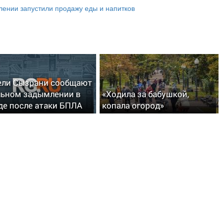
лении запустили продажу еды и напитков
ли Сызрани сообщают
льном задымлении в
«Ходила за бабушкой,
де после атаки БПЛА
копала огород»