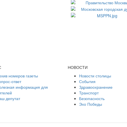
С
НОВОСТИ
рхив номеров газеты
Новости столицы
опрос-ответ
События
олезная информация для
Здравоохранение
ителей
Транспорт
аш депутат
Безопасность
Эхо Победы