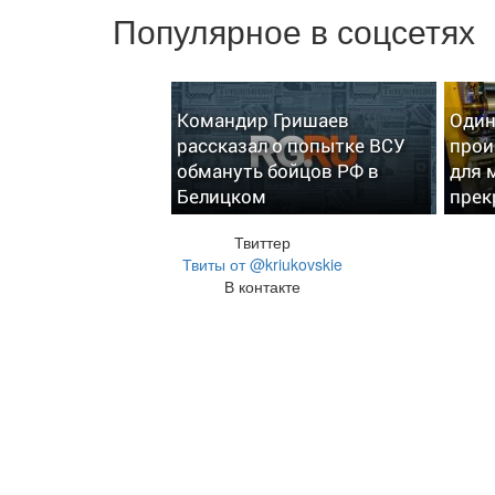
Популярное в соцсетях
Командир Гришаев
Один
рассказал о попытке ВСУ
прои
обмануть бойцов РФ в
для 
Белицком
прек
Твиттер
Твиты от @kriukovskie
В контакте