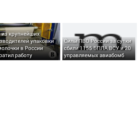
 из крупнейших
зводителей упаковки
Силы ПВО России за сутки
молочки в России
сбили 1155 БПЛА ВСУ и 20
ратил работу
управляемых авиабомб