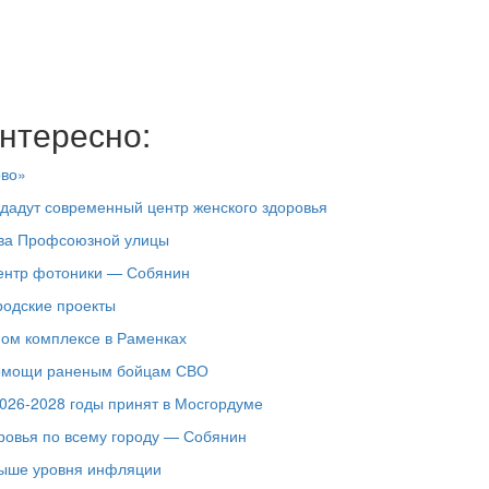
нтересно:
ово»
здадут современный центр женского здоровья
тва Профсоюзной улицы
центр фотоники — Собянин
родские проекты
ном комплексе в Раменках
помощи раненым бойцам СВО
026-2028 годы принят в Мосгордуме
ровья по всему городу — Собянин
выше уровня инфляции