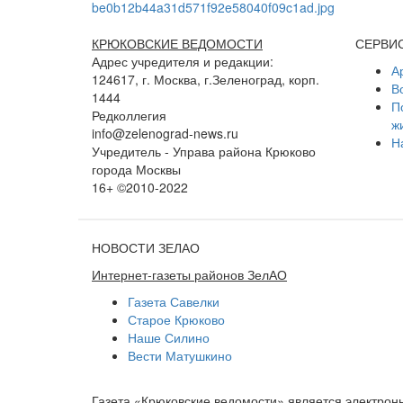
КРЮКОВСКИЕ ВЕДОМОСТИ
СЕРВИ
Адрес учредителя и редакции:
А
124617, г. Москва, г.Зеленоград, корп.
В
1444
П
Редколлегия
ж
info@zelenograd-news.ru
Н
Учредитель - Управа района Крюково
города Москвы
16+ ©2010-2022
НОВОСТИ ЗЕЛАО
Интернет-газеты районов ЗелАО
Газета Савелки
Старое Крюково
Наше Силино
Вести Матушкино
Газета «Крюковские ведомости» является электро