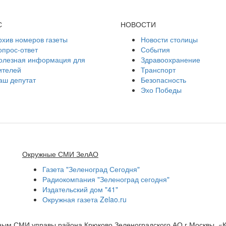
С
НОВОСТИ
рхив номеров газеты
Новости столицы
опрос-ответ
События
олезная информация для
Здравоохранение
ителей
Транспорт
аш депутат
Безопасность
Эхо Победы
Окружные СМИ ЗелАО
Газета "Зеленоград Сегодня"
Радиокомпания "Зеленоград сегодня"
Издательский дом "41"
Окружная газета Zelao.ru
нным СМИ управы района Крюково Зеленоградского АО г.Москвы. «