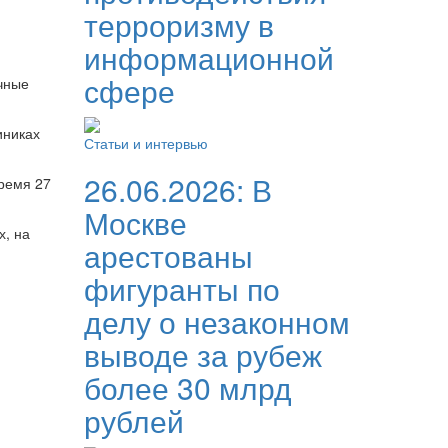
терроризму в
информационной
сфере
чные
иниках
Статьи и интервью
26.06.2026:
В
время 27
Москве
х, на
арестованы
фигуранты по
делу о незаконном
выводе за рубеж
более 30 млрд
рублей