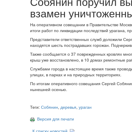
Собянин поручил вы
взамен уничтоженны
На оперативном совещании в Правительстве Моск
итоги работ по ликвидации последствий урагана, пр
Представители ответственных служб доложили Серге
находятся шесть пострадавших горожан. Подчеркива
Также сообщается о 37 поврежденных кровлях мног
крыш уже восстановлено, в 10 домах ремонтные ра
Службами города в настоящее время также проводи
улицах, в парках и на природных территориях.
По итогам оперативного совещания Сергей Собянин
нынешней осенью.
Теги:
Собянин
,
деревья
,
ураган
Версия для печати
К списку новостей