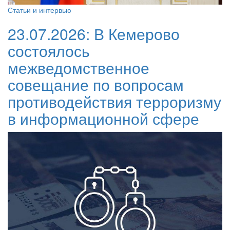
Статьи и интервью
23.07.2026:
В Кемерово
состоялось
межведомственное
совещание по вопросам
противодействия терроризму
в информационной сфере