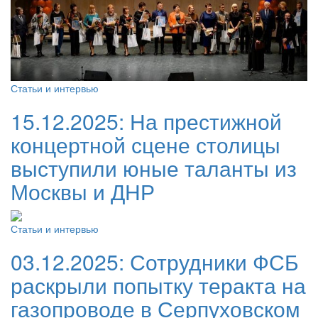
Статьи и интервью
15.12.2025:
На престижной
концертной сцене столицы
выступили юные таланты из
Москвы и ДНР
Статьи и интервью
03.12.2025:
Сотрудники ФСБ
раскрыли попытку теракта на
газопроводе в Серпуховском