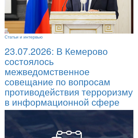
Статьи и интервью
23.07.2026:
В Кемерово
состоялось
межведомственное
совещание по вопросам
противодействия терроризму
в информационной сфере