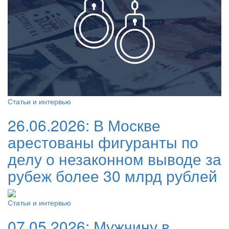
Статьи и интервью
26.06.2026:
В Москве
арестованы фигуранты по
делу о незаконном выводе за
рубеж более 30 млрд рублей
Статьи и интервью
07.05.2026:
Мужчину в