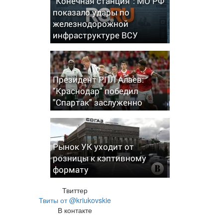
"Конечная станция": МО РФ
показало удары по
железнодорожной
инфраструктуре ВСУ
Президент РПЛ Алаев:
"Краснодар" победил
"Спартак" заслуженно
Рынок УК уходит от
розницы к кэптивному
формату
Твиттер
Твиты от @kriukovskie
В контакте