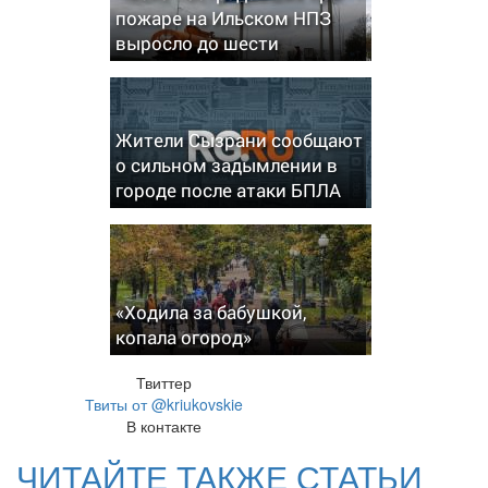
пожаре на Ильском НПЗ
выросло до шести
Жители Сызрани сообщают
о сильном задымлении в
городе после атаки БПЛА
«Ходила за бабушкой,
копала огород»
Твиттер
Твиты от @kriukovskie
В контакте
ЧИТАЙТЕ ТАКЖЕ СТАТЬИ