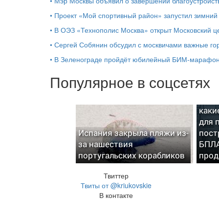
•
Мэр Москвы объявил о завершении благоустройс
•
Проект «Мой спортивный район» запустил зимний 
•
В ОЭЗ «Технополис Москва» открыт Московский 
•
Сергей Собянин обсудил с москвичами важные го
•
В Зеленограде пройдёт юбилейный БИМ‑марафон 
Популярное в соцсетях
В Ми
каки
для 
Испания закрыла пляжи из-
пост
за нашествия
БПЛА
португальских корабликов
прод
Твиттер
Твиты от @kriukovskie
В контакте