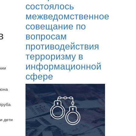
состоялось
межведомственное
совещание по
в
вопросам
противодействия
терроризму в
информационной
нии
сфере
зона
труба
и дети