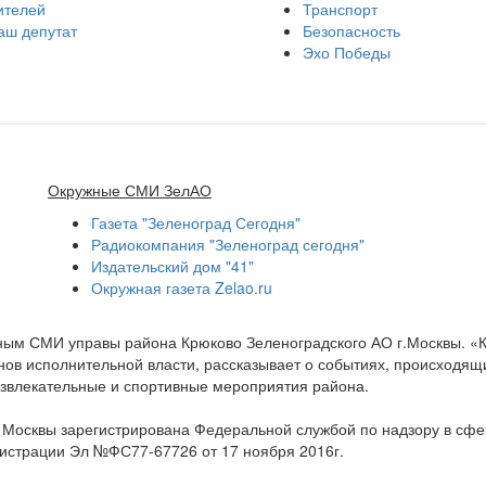
ителей
Транспорт
аш депутат
Безопасность
Эхо Победы
Окружные СМИ ЗелАО
Газета "Зеленоград Сегодня"
Радиокомпания "Зеленоград сегодня"
Издательский дом "41"
Окружная газета Zelao.ru
нным СМИ управы района Крюково Зеленоградского АО г.Москвы. «
ов исполнительной власти, рассказывает о событиях, происходящих
развлекательные и спортивные мероприятия района.
а Москвы зарегистрирована Федеральной службой по надзору в сф
гистрации Эл №ФС77-67726 от 17 ноября 2016г.