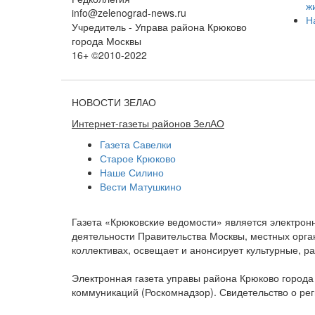
ж
info@zelenograd-news.ru
Н
Учредитель - Управа района Крюково
города Москвы
16+ ©2010-2022
НОВОСТИ ЗЕЛАО
Интернет-газеты районов ЗелАО
Газета Савелки
Старое Крюково
Наше Силино
Вести Матушкино
Газета «Крюковские ведомости» является электро
деятельности Правительства Москвы, местных орган
коллективах, освещает и анонсирует культурные, 
Электронная газета управы района Крюково город
коммуникаций (Роскомнадзор). Свидетельство о ре