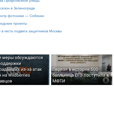
тва Профсоюзной улицы
сезон в Зеленограде
центр фотоники — Собянин
родские проекты
в честь подвига защитников Москвы
нфине рассказали,
е меры обсуждаются
поддержки
радавших из-за атак
Первая в истории 500-
 на Wildberries
балльница ЕГЭ поступила в
авцов
МФТИ