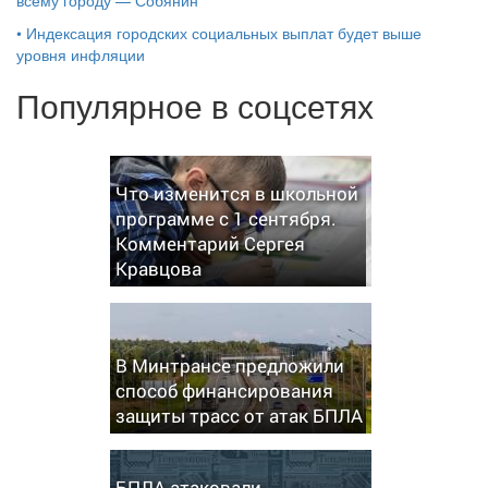
всему городу — Собянин
•
Индексация городских социальных выплат будет выше
уровня инфляции
Популярное в соцсетях
Что изменится в школьной
программе с 1 сентября.
Комментарий Сергея
Кравцова
В Минтрансе предложили
способ финансирования
защиты трасс от атак БПЛА
БПЛА атаковали