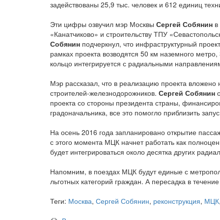
задействованы 25,9 тыс. человек и 612 единиц техн
Эти цифры озвучил мэр Москвы
Сергей Собянин
в 
«Канатчиково» и строительству ТПУ «Севастопольс
Собянин
подчеркнул, что инфраструктурный проект
рамках проекта возводятся 50 км наземного метро,
кольцо интегрируется с радиальными направлениям
Мэр рассказал, что в реализацию проекта вложено 
строителей-железнодорожников.
Сергей Собянин
о
проекта со стороны президента страны, финансиро
градоначальника, все это помогло приблизить запус
На осень 2016 года запланировано открытие пасса
с этого момента МЦК начнет работать как полноцен
будет интегрироваться около десятка других ради
Напомним, в поездах МЦК будут единые с метропо
льготных категорий граждан. А пересадка в течение
Теги:
Москва
,
Сергей Собянин
,
реконструкция
,
МЦК