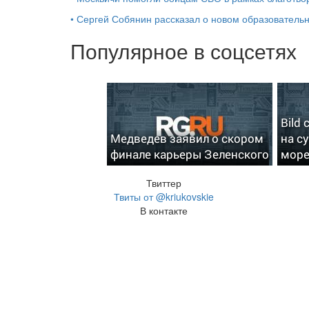
•
Сергей Собянин рассказал о новом образователь
Популярное в соцсетях
Bild
Медведев заявил о скором
на с
финале карьеры Зеленского
море
Твиттер
Твиты от @kriukovskie
В контакте