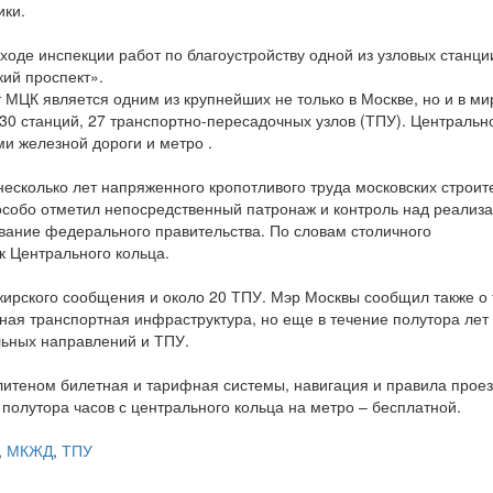
ики.
ходе инспекции работ по благоустройству одной из узловых станц
кий проспект».
 МЦК является одним из крупнейших не только в Москве, но и в ми
 30 станций, 27 транспортно-пересадочных узлов (ТПУ). Центральн
и железной дороги и метро .
несколько лет напряженного кропотливого труда московских строит
собо отметил непосредственный патронаж и контроль над реализ
вание федерального правительства. По словам столичного
к Центрального кольца.
жирского сообщения и около 20 ТПУ. Мэр Москвы сообщил также о 
ная транспортная инфраструктура, но еще в течение полутора лет 
альных направлений и ТПУ.
литеном билетная и тарифная системы, навигация и правила прое
 полутора часов с центрального кольца на метро – бесплатной.
,
МКЖД
,
ТПУ