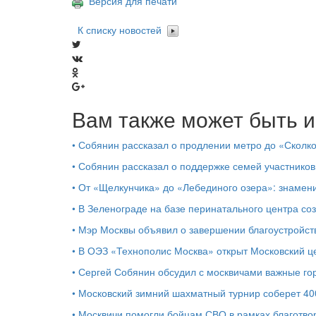
Версия для печати
К списку новостей
Вам также может быть и
•
Собянин рассказал о продлении метро до «Сколк
•
Собянин рассказал о поддержке семей участников
•
От «Щелкунчика» до «Лебединого озера»: знамен
•
В Зеленограде на базе перинатального центра со
•
Мэр Москвы объявил о завершении благоустройс
•
В ОЭЗ «Технополис Москва» открыт Московский 
•
Сергей Собянин обсудил с москвичами важные го
•
Московский зимний шахматный турнир соберет 40
•
Москвичи помогли бойцам СВО в рамках благотво