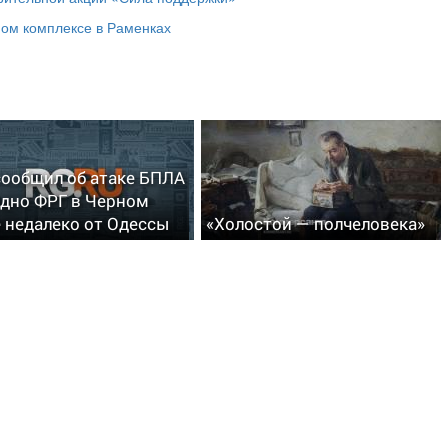
ном комплексе в Раменках
 сообщил об атаке БПЛА
удно ФРГ в Черном
 недалеко от Одессы
«Холостой — полчеловека»