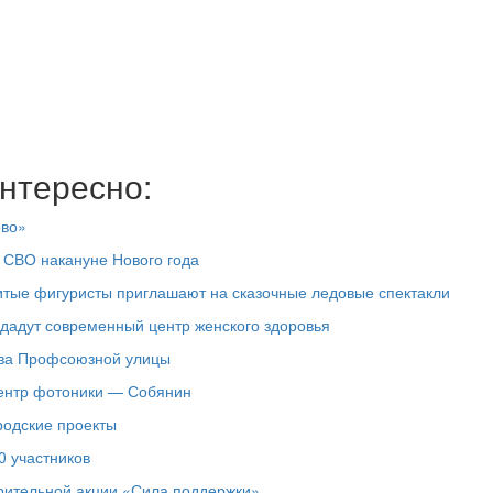
нтересно:
ово»
 СВО накануне Нового года
итые фигуристы приглашают на сказочные ледовые спектакли
здадут современный центр женского здоровья
тва Профсоюзной улицы
центр фотоники — Собянин
родские проекты
0 участников
рительной акции «Сила поддержки»