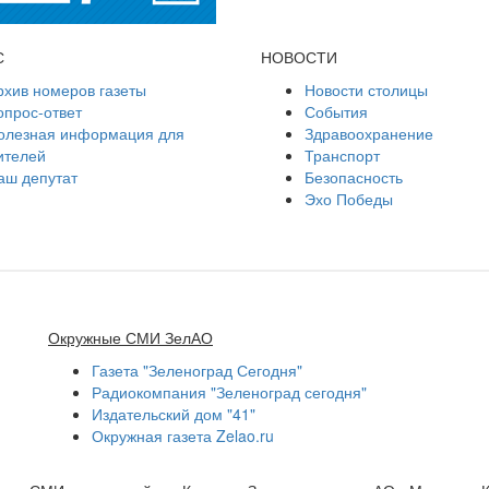
С
НОВОСТИ
рхив номеров газеты
Новости столицы
опрос-ответ
События
олезная информация для
Здравоохранение
ителей
Транспорт
аш депутат
Безопасность
Эхо Победы
Окружные СМИ ЗелАО
Газета "Зеленоград Сегодня"
Радиокомпания "Зеленоград сегодня"
Издательский дом "41"
Окружная газета Zelao.ru