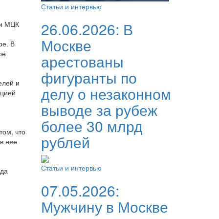
Статьи и интервью
26.06.2026:
В
ии МЦК
Москве
ре. В
ое
арестованы
фигуранты по
елей и
делу о незаконном
ацией
выводе за рубеж
более 30 млрд
том, что
рублей
в нее
Статьи и интервью
зда
07.05.2026:
Мужчину в Москве