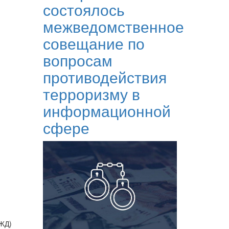
состоялось
межведомственное
совещание по
вопросам
противодействия
терроризму в
информационной
сфере
КЖД)