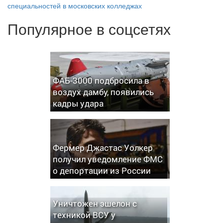
специальностей в московских колледжах
Популярное в соцсетях
ФАБ-3000 подбросила в
воздух дамбу, появились
кадры удара
Фермер Джастас Уолкер
получил уведомление ФМС
о депортации из России
Уничтожен эшелон с
техникой ВСУ у