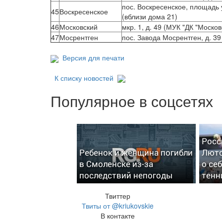
пос. Воскресенское, площадь 
45
Воскресенское
(вблизи дома 21)
46
Московский
мкр. 1, д. 49 (МУК "ДК "Москов
47
Мосрентген
пос. Завода Мосрентген, д. 39
Версия для печати
К списку новостей
Популярное в соцсетях
Росс
Ребенок и женщина погибли
Люто
в Смоленске из-за
о се
последствий непогоды
тенн
Твиттер
Твиты от @kriukovskie
В контакте