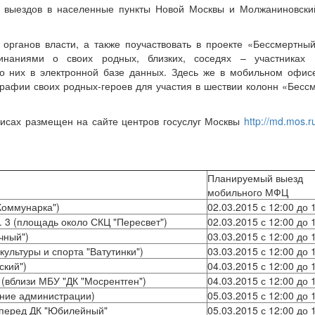
 выездов в населенные пункты Новой Москвы и Молжаниновски
органов власти, а также поучаствовать в проекте «Бессмертны
наниями о своих родных, близких, соседях – участниках 
 о них в электронной базе данных. Здесь же в мобильном офи
графии своих родных-героев для участия в шествии колонн «Бесс
фисах размещен на сайте центров госуслуг Москвы
http://md.mos.r
Планируемый выезд
мобильного МФЦ
"Коммунарка")
02.03.2015 с 12:00 до 
р. 3 (площадь около СКЦ "Пересвет")
02.03.2015 с 12:00 до 
чный")
03.03.2015 с 12:00 до 
культуры и спорта "Ватутинки")
03.03.2015 с 12:00 до 
ский")
04.03.2015 с 12:00 до 
 (вблизи МБУ "ДК "Мосрентген")
04.03.2015 с 12:00 до 
дание администрации)
05.03.2015 с 12:00 до 
 перед ДК "Юбилейный"
05.03.2015 с 12:00 до 