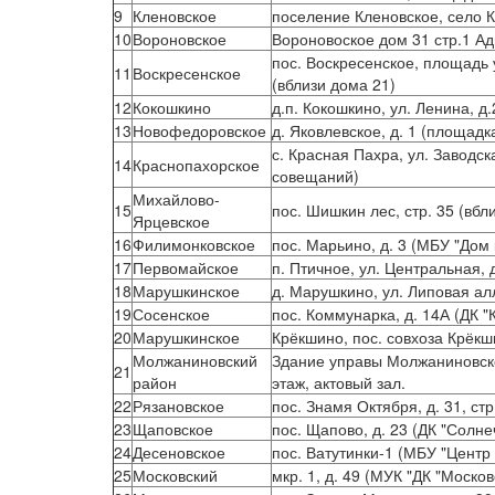
9
Кленовское
поселение Кленовское, село К
10
Вороновское
Вороновоское дом 31 стр.1 А
пос. Воскресенское, площадь 
11
Воскресенское
(вблизи дома 21)
12
Кокошкино
д.п. Кокошкино, ул. Ленина, д.
13
Новофедоровское
д. Яковлевское, д. 1 (площад
с. Красная Пахра, ул. Заводск
14
Краснопахорское
совещаний)
Михайлово-
15
пос. Шишкин лес, стр. 35 (вбл
Ярцевское
16
Филимонковское
пос. Марьино, д. 3 (МБУ "Дом
17
Первомайское
п. Птичное, ул. Центральная, д
18
Марушкинское
д. Марушкино, ул. Липовая ал
19
Сосенское
пос. Коммунарка, д. 14А (ДК 
20
Марушкинское
Крёкшино, пос. совхоза Крёк
Молжаниновский
Здание управы Молжаниновског
21
район
этаж, актовый зал.
22
Рязановское
пос. Знамя Октября, д. 31, ст
23
Щаповское
пос. Щапово, д. 23 (ДК "Солне
24
Десеновское
пос. Ватутинки-1 (МБУ "Центр 
25
Московский
мкр. 1, д. 49 (МУК "ДК "Москов