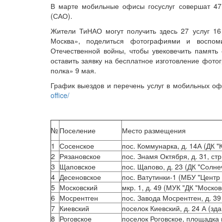
В марте мобильные офисы госуслуг совершат 47
(САО).
Жители ТиНАО могут получить здесь 27 услуг 16 
Москва», поделиться фотографиями и воспоми
Отечественной войны, чтобы увековечить память
оставить заявку на бесплатное изготовление фото
полка» 9 мая.
График выездов и перечень услуг в мобильных о
office/
№
Поселение
Место размещения
1
Сосенское
пос. Коммунарка, д. 14А (ДК 
2
Рязановское
пос. Знамя Октября, д. 31, ст
3
Щаповское
пос. Щапово, д. 23 (ДК "Солне
4
Десеновское
пос. Ватутинки-1 (МБУ "Центр 
5
Московский
мкр. 1, д. 49 (МУК "ДК "Москов
6
Мосрентген
пос. Завода Мосрентген, д. 39
7
Киевский
поселок Киевский, д. 24 А (з
8
Роговское
поселок Роговское, площадка