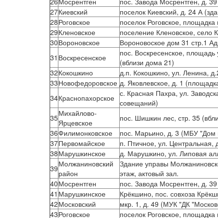
26
Мосрентген
пос. Завода Мосрентген, д. 39
27
Киевский
поселок Киевский, д. 24 А (з
28
Роговское
поселок Роговское, площадка
29
Кленовское
поселение Кленовское, село К
30
Вороновское
Вороновоское дом 31 стр.1 А
пос. Воскресенское, площадь 
31
Воскресенское
(вблизи дома 21)
32
Кокошкино
д.п. Кокошкино, ул. Ленина, д.
33
Новофедоровское
д. Яковлевское, д. 1 (площад
с. Красная Пахра, ул. Заводск
34
Краснопахорское
совещаний)
Михайлово-
35
пос. Шишкин лес, стр. 35 (вбл
Ярцевское
36
Филимонковское
пос. Марьино, д. 3 (МБУ "Дом
37
Первомайское
п. Птичное, ул. Центральная, д
38
Марушкинское
д. Марушкино, ул. Липовая ал
Молжаниновский
Здание управы Молжаниновског
39
район
этаж, актовый зал.
40
Мосрентген
пос. Завода Мосрентген, д. 39
41
Марушкинское
Крёкшино, пос. совхоза Крёк
42
Московский
мкр. 1, д. 49 (МУК "ДК "Москов
43
Роговское
поселок Роговское, площадка