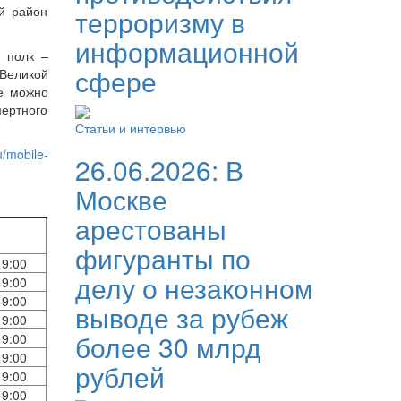
й район
терроризму в
информационной
й полк –
сфере
Великой
се можно
мертного
Статьи и интервью
u/mobile-
26.06.2026:
В
Москве
арестованы
фигуранты по
19:00
делу о незаконном
19:00
19:00
выводе за рубеж
19:00
более 30 млрд
19:00
19:00
рублей
19:00
19:00