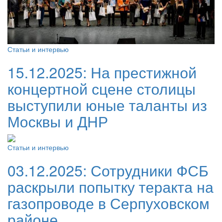
Статьи и интервью
15.12.2025:
На престижной
концертной сцене столицы
выступили юные таланты из
Москвы и ДНР
Статьи и интервью
03.12.2025:
Сотрудники ФСБ
раскрыли попытку теракта на
газопроводе в Серпуховском
районе