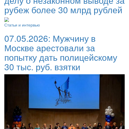
делу о незаконном выводе за
рубеж более 30 млрд рублей
Статьи и интервью
07.05.2026:
Мужчину в
Москве арестовали за
попытку дать полицейскому
30 тыс. руб. взятки