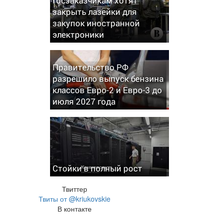
Госзаказчикам хотят
закрыть лазейки для
закупок иностранной
электроники
Правительство РФ
разрешило выпуск бензина
классов Евро-2 и Евро-3 до
июля 2027 года
Стойки в полный рост
Твиттер
Твиты от @kriukovskie
В контакте