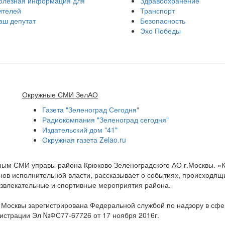
олезная информация для
Здравоохранение
ителей
Транспорт
аш депутат
Безопасность
Эхо Победы
Окружные СМИ ЗелАО
Газета "Зеленоград Сегодня"
Радиокомпания "Зеленоград сегодня"
Издательский дом "41"
Окружная газета Zelao.ru
нным СМИ управы района Крюково Зеленоградского АО г.Москвы. «
ов исполнительной власти, рассказывает о событиях, происходящих
развлекательные и спортивные мероприятия района.
а Москвы зарегистрирована Федеральной службой по надзору в сф
гистрации Эл №ФС77-67726 от 17 ноября 2016г.