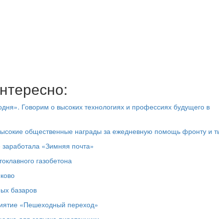
нтересно:
дня». Говорим о высоких технологиях и профессиях будущего в
высокие общественные награды за ежедневную помощь фронту и т
е заработала «Зимняя почта»
токлавного газобетона
юково
ных базаров
риятие «Пешеходный переход»
адка для запуска пиротехники