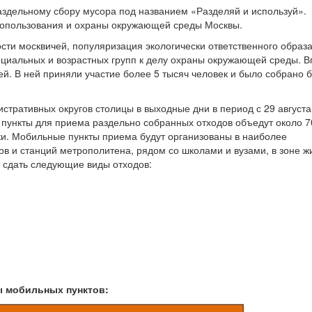
раздельному сбору мусора под названием «Разделяй и используй».
опользования и охраны окружающей среды Москвы.
сти москвичей, популяризация экологически ответственного образа
оциальных и возрастных групп к делу охраны окружающей среды. 
ей. В ней приняли участие более 5 тысяч человек и было собрано 
стративных округов столицы в выходные дни в период с 29 августа
ункты для приема раздельно собранных отходов объедут около 7
и. Мобильные пункты приема будут организованы в наиболее
ов и станций метрополитена, рядом со школами и вузами, в зоне 
т сдать следующие виды отходов:
ы мобильных пунктов: