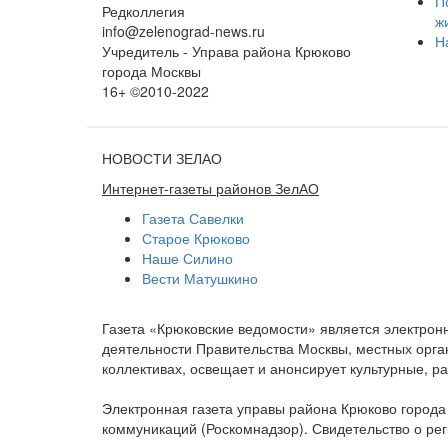
П
Редколлегия
ж
info@zelenograd-news.ru
Н
Учредитель - Управа района Крюково
города Москвы
16+ ©2010-2022
НОВОСТИ ЗЕЛАО
Интернет-газеты районов ЗелАО
Газета Савелки
Старое Крюково
Наше Силино
Вести Матушкино
Газета «Крюковские ведомости» является электро
деятельности Правительства Москвы, местных орган
коллективах, освещает и анонсирует культурные, 
Электронная газета управы района Крюково город
коммуникаций (Роскомнадзор). Свидетельство о ре