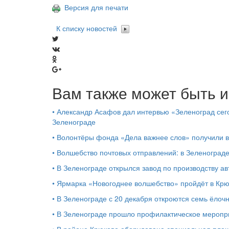
Версия для печати
К списку новостей
Вам также может быть и
•
Александр Асафов дал интервью «Зеленоград сего
Зеленограде
•
Волонтёры фонда «Дела важнее слов» получили 
•
Волшебство почтовых отправлений: в Зеленоград
•
В Зеленограде открылся завод по производству ав
•
Ярмарка «Новогоднее волшебство» пройдёт в Кр
•
В Зеленограде с 20 декабря откроются семь ёлоч
•
В Зеленограде прошло профилактическое мероп
•
В районе Крюково оборудована специальная площ