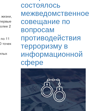
состоялось
межведомственное
 жизни,
совещание по
Впервые
более 2
вопросам
противодействия
 по 11
терроризму в
0 точек
информационной
жилых
сфере