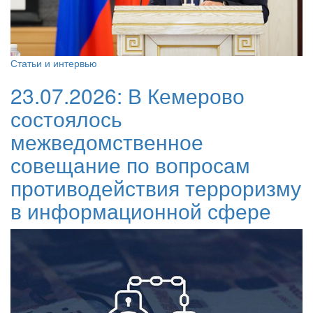
Статьи и интервью
23.07.2026:
В Кемерово
состоялось
межведомственное
совещание по вопросам
противодействия терроризму
в информационной сфере