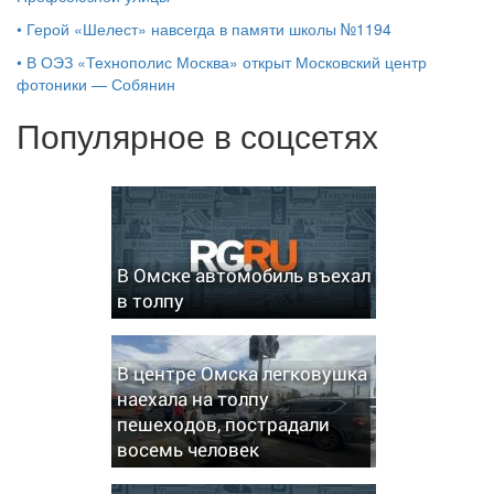
•
Герой «Шелест» навсегда в памяти школы №1194
•
В ОЭЗ «Технополис Москва» открыт Московский центр
фотоники — Собянин
Популярное в соцсетях
В Омске автомобиль въехал
в толпу
В центре Омска легковушка
наехала на толпу
пешеходов, пострадали
восемь человек