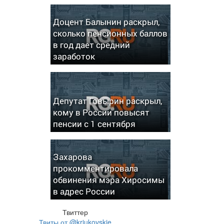
Доцент Балынин раскрыл,
сколько пенсионных баллов
в год дает средний
заработок
Депутат Говырин раскрыл,
кому в России повысят
пенсии с 1 сентября
Захарова
прокомментировала
обвинения мэра Хиросимы
в адрес России
Твиттер
Твиты от @kriukovskie