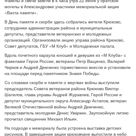
Факелы и свечи зажгли в 4 часа утра 22 июня у братской
могилы в Александровке участники мемориальной акции
«Вахта памяти».
В День памяти и скорби здесь собрались жители Крюково,
сотрудники администрации района и муниципальные
депутаты, представители ветеранских и молодежных
организаций. Организовали акцию управа района Крюково,
Совет депутатов, ГБУ «М Клуб» и Молодежная палата.
Вдоль почетного караула юношей и девушек из «М Клуба» с
факелами Герои России, ветераны Петр Ващенко, Валерий
Чирков и Андрей Демченко торжественно внесли и установили
на площади перед памятником Знамя Победы.
Со словами скорби и памяти о жертвах войны выступили
председатель Совета ветеранов района Крюково Виктор
Шатилов, глава управы Андрей Журавлев, Герой России и
депутат муниципального округа Александр Астапов, ветеран
Великой Отечественной войны Андрей Демченко,
представитель молодежи Денис Уваркин. Заупокойную литию
прочитал священник Михаил Ильин.
На подходе к мемориалу была устроена выставка детских
рисунков. В завершение акции крюковчане выпустили в небо