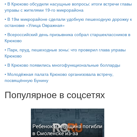
•
В Крюково обсудили насущные вопросы: итоги встречи главы
управы с жителями 19‑го микрорайона
•
В 19м микрорайоне сделали удобную пешеходную дорожку к
остановке «Улица Овражная»
•
Всероссийский день призывника собрал старшеклассников в
Крюково
•
Парк, пруд, пешеходные зоны: что проверил глава управы
Крюково
•
В Крюково появились многофункциональные болларды
•
Молодёжная палата Крюково организовала встречу,
посвящённую Бунину
Популярное в соцсетях
Ребенок и женщина погибли
в Смоленске из-за