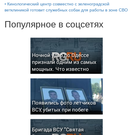
•
Кинологический центр совместно с зеленоградской
ветклиникой готовит служебных собак для работы в зоне СВО
Популярное в соцсетях
Ночной удар по Одессе
признали одним из самых
мощных. Что известно
Появились фото летчиков
ВСУ, убитых при побеге
Бригада ВСУ "Святая