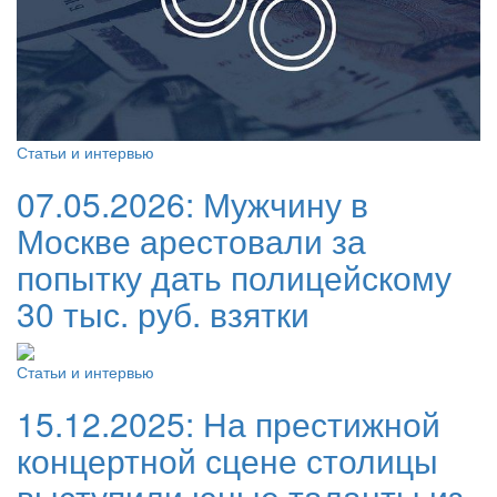
Статьи и интервью
07.05.2026:
Мужчину в
Москве арестовали за
попытку дать полицейскому
30 тыс. руб. взятки
Статьи и интервью
15.12.2025:
На престижной
концертной сцене столицы
выступили юные таланты из