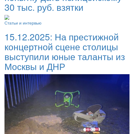
30 тыс. руб. взятки
Статьи и интервью
15.12.2025:
На престижной
концертной сцене столицы
выступили юные таланты из
Москвы и ДНР