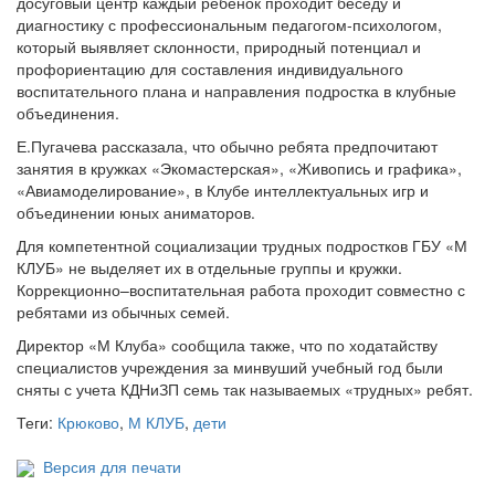
досуговый центр каждый ребенок проходит беседу и
диагностику с профессиональным педагогом-психологом,
который выявляет склонности, природный потенциал и
профориентацию для составления индивидуального
воспитательного плана и направления подростка в клубные
объединения.
Е.Пугачева рассказала, что обычно ребята предпочитают
занятия в кружках «Экомастерская», «Живопись и графика»,
«Авиамоделирование», в Клубе интеллектуальных игр и
объединении юных аниматоров.
Для компетентной социализации трудных подростков ГБУ «М
КЛУБ» не выделяет их в отдельные группы и кружки.
Коррекционно–воспитательная работа проходит совместно с
ребятами из обычных семей.
Директор «М Клуба» сообщила также, что по ходатайству
специалистов учреждения за минвуший учебный год были
сняты с учета КДНиЗП семь так называемых «трудных» ребят.
Теги:
Крюково
,
М КЛУБ
,
дети
Версия для печати