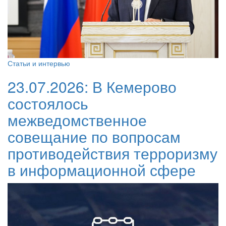
Статьи и интервью
23.07.2026:
В Кемерово
состоялось
межведомственное
совещание по вопросам
противодействия терроризму
в информационной сфере