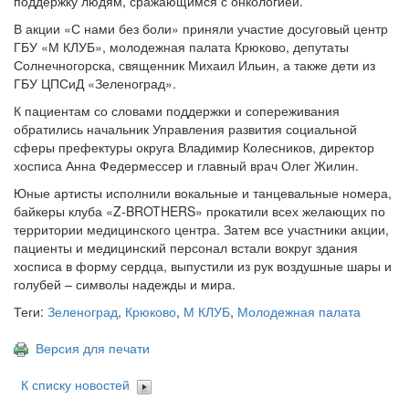
поддержку людям, сражающимся с онкологией.
В акции «С нами без боли» приняли участие досуговый центр
ГБУ «М КЛУБ», молодежная палата Крюково, депутаты
Солнечногорска, священник Михаил Ильин, а также дети из
ГБУ ЦПСиД «Зеленоград».
К пациентам со словами поддержки и сопереживания
обратились начальник Управления развития социальной
сферы префектуры округа Владимир Колесников, директор
хосписа Анна Федермессер и главный врач Олег Жилин.
Юные артисты исполнили вокальные и танцевальные номера,
байкеры клуба «Z-BROTHERS» прокатили всех желающих по
территории медицинского центра. Затем все участники акции,
пациенты и медицинский персонал встали вокруг здания
хосписа в форму сердца, выпустили из рук воздушные шары и
голубей – символы надежды и мира.
Теги:
Зеленоград
,
Крюково
,
М КЛУБ
,
Молодежная палата
Версия для печати
К списку новостей