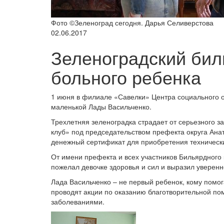
Фото ©Зеленоград сегодня. Дарья Селиверстова
02.06.2017
Зеленоградский би
больного ребенка
1 июня в филиале «Савелки» Центра социального о
маленькой Лады Васильченко.
Трехлетняя зеленоградка страдает от серьезного 
клуб» под председательством префекта округа Ан
денежный сертификат для приобретения технически
От имени префекта и всех участников Бильярдного
пожелал девочке здоровья и сил и выразил уверен
Лада Васильченко – не первый ребенок, кому помо
проводят акции по оказанию благотворительной п
заболеваниями.