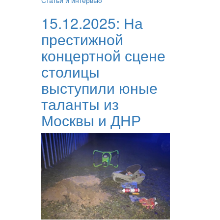
Статьи и интервью
15.12.2025:
На
престижной
концертной сцене
столицы
выступили юные
таланты из
Москвы и ДНР