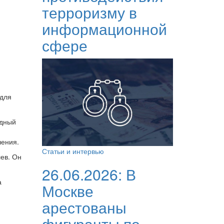
терроризму в
информационной
сфере
 для
рдный
чения.
Статьи и интервью
ев. Он
26.06.2026:
В
а
Москве
арестованы
фигуранты по