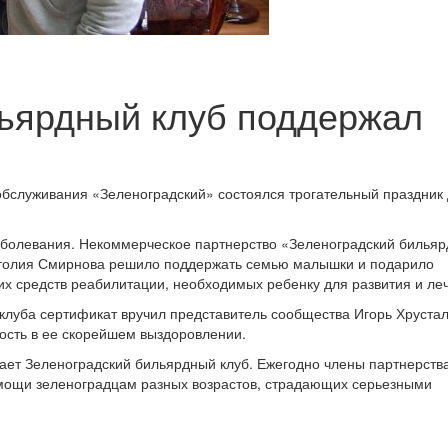
льярдный клуб поддержал
бслуживания «Зеленоградский» состоялся трогательный праздник
заболевания. Некоммерческое партнерство «Зеленоградский билья
атолия Смирнова решило поддержать семью малышки и подарило
х средств реабилитации, необходимых ребенку для развития и ле
 клуба сертификат вручил представитель сообщества Игорь Хрустал
ность в ее скорейшем выздоровлении.
гает Зеленоградский бильярдный клуб. Ежегодно члены партнерств
омощи зеленоградцам разных возрастов, страдающих серьезными