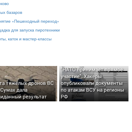
юково
ных базаров
риятие «Пешеходный переход»
адка для запуска пиротехники
ты, каток и мастер‑классы
"НАТО принимает прямое
участие": Хакеры
та тяжелых дронов ВС
опубликовали документы
 Сумах дала
по атакам ВСУ на регионы
иданный результат
РФ