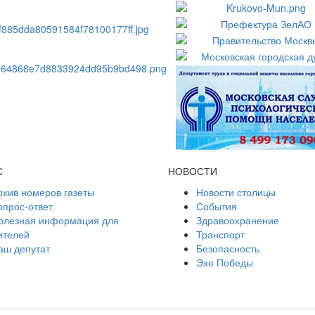
С
НОВОСТИ
рхив номеров газеты
Новости столицы
опрос-ответ
События
олезная информация для
Здравоохранение
ителей
Транспорт
аш депутат
Безопасность
Эхо Победы