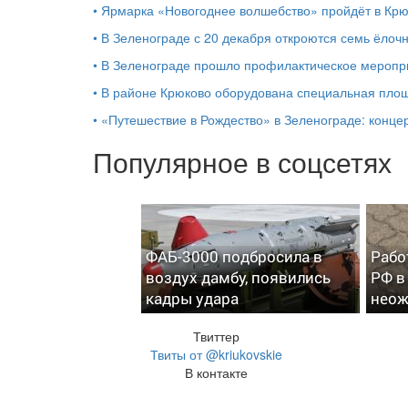
•
Ярмарка «Новогоднее волшебство» пройдёт в Кр
•
В Зеленограде с 20 декабря откроются семь ёлоч
•
В Зеленограде прошло профилактическое мероп
•
В районе Крюково оборудована специальная площ
•
«Путешествие в Рождество» в Зеленограде: концер
Популярное в соцсетях
ФАБ-3000 подбросила в
Рабо
воздух дамбу, появились
РФ в
кадры удара
неож
Твиттер
Твиты от @kriukovskie
В контакте