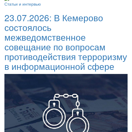
Статьи и интервью
23.07.2026:
В Кемерово
состоялось
межведомственное
совещание по вопросам
противодействия терроризму
в информационной сфере