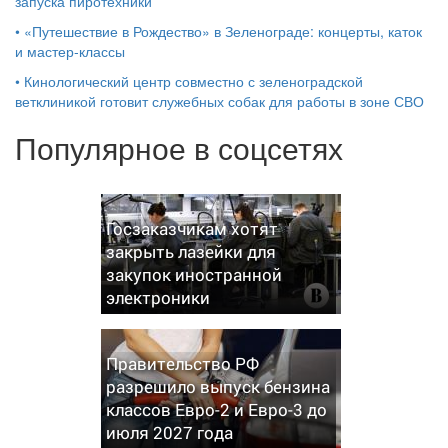
запуска пиротехники
•
«Путешествие в Рождество» в Зеленограде: концерты, каток
и мастер‑классы
•
Кинологический центр совместно с зеленоградской
ветклиникой готовит служебных собак для работы в зоне СВО
Популярное в соцсетях
Госзаказчикам хотят
закрыть лазейки для
закупок иностранной
электроники
Правительство РФ
разрешило выпуск бензина
классов Евро-2 и Евро-3 до
июля 2027 года