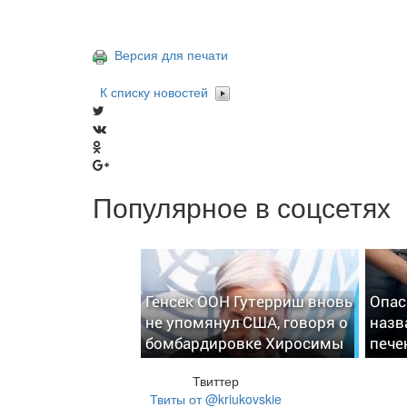
Версия для печати
К списку новостей
Популярное в соцсетях
Генсек ООН Гутерриш вновь
Опас
не упомянул США, говоря о
назв
бомбардировке Хиросимы
пече
Твиттер
Твиты от @kriukovskie