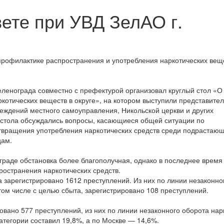
ете при УВД ЗелАО г.
 профилактике распространения и употребления наркотических вещ
ленограда совместно с префектурой организовал круглый стол «О
котических веществ в округе», на котором выступили представите
еждений местного самоуправления, Никольской церкви и других
о стола обсуждались вопросы, касающиеся общей ситуации по
отвращения употребления наркотических средств среди подрастаю
цам.
граде обстановка более благополучная, однако в последнее время
ространения наркотических средств.
га зарегистрировано 1612 преступлений. Из них по линии незаконно
том числе с целью сбыта, зарегистрировано 108 преступлений.
овано 577 преступлений, из них по линии незаконного оборота нар
атегории составил 19,8%, а по Москве — 14,6%.