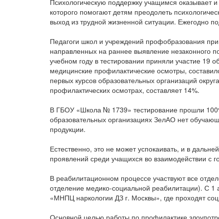
Психологическую поддержку учащимся оказывает и
которого помогают детям преодолеть психологичес
выход из трудной жизненной ситуации. Ежегодно п
Педагоги школ и учреждений профобразования при
направленных на раннее выявление незаконного по
учебном году в тестировании приняли участие 19 
медицинские профилактические осмотры, составило
первых курсов образовательных организаций округа
профилактических осмотрах, составляет 14%.
В ГБОУ «Школа № 1739» тестирование прошли 100%
образовательных организациях ЗелАО нет обучающ
продукции.
Естественно, это не может успокаивать, и в даль
проявлений среди учащихся во взаимодействии с г
В реабилитационном процессе участвуют все отдел
отделение медико-социальной реабилитации). С 1 
«МНПЦ наркологии ДЗ г. Москвы», где проходят с
Основной целью работы по профилактике злоупотр