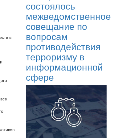
состоялось
межведомственное
совещание по
вопросам
еств в
противодействия
терроризму в
ли
информационной
сфере
щего
 все
го
котиков