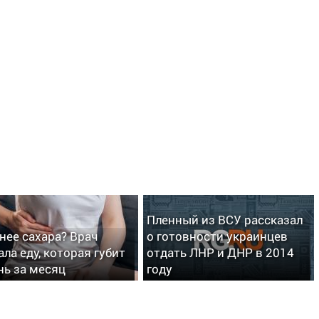
Пленный из ВСУ рассказал
нее сахара? Врач
о готовности украинцев
ала еду, которая губит
отдать ЛНР и ДНР в 2014
нь за месяц
году