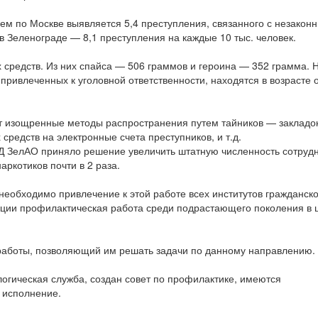
днем по Москве выявляется 5,4 преступления, связанного с незакон
 в Зеленограде — 8,1 преступления на каждые 10 тыс. человек.
х средств. Из них спайса — 506 граммов и героина — 352 грамма. 
 привлеченных к уголовной ответственности, находятся в возрасте о
 изощренные методы распространения путем тайников — закладо
средств на электронные счета преступников, и т.д.
ВД ЗелАО приняло решение увеличить штатную численность сотруд
ркотиков почти в 2 раза.
необходимо привлечение к этой работе всех институтов гражданско
ации профилактическая работа среди подрастающего поколения в 
работы, позволяющий им решать задачи по данному направлению.
огическая служба, создан совет по профилактике, имеются
 исполнение.