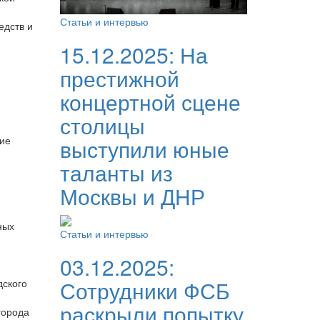
Статьи и интервью
едств и
15.12.2025:
На
престижной
концертной сцене
столицы
ние
выступили юные
таланты из
Москвы и ДНР
ных
Статьи и интервью
03.12.2025:
Сотрудники ФСБ
дского
раскрыли попытку
города