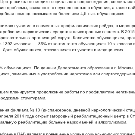
 Центр психолого-медико-социального сопровождения, специалист
кие проблемы, связанные с неуспешностью в обучении, а также на
одобная помощь оказывается более чем 4,5 тыс. обучающихся.
нимают участие в совместных профилактических рейдах, в меропр
требления наркотических средств и психотропных веществ. В 2015
образовательных организаций округа. Количество обучающихся, пр
 1392 человека — 86% от контингента обучающихся 10-х классов 
. Доля обучающихся, отказавшихся от участия в медицинских
 обучающихся. По данным Департамента образования г. Москвы,
ихся, замеченных в употреблении наркотиков или спиртосодержа
нейшем планируется продолжение работы по профилактике негативн
ородскими структурами.
ения филиала № 10 (диспансерное, дневной наркологический стац
апреля 2014 года открыт загородный реабилитационный центр в С
оциальную реабилитацию больные наркоманией и алкоголизмом.
ебления ПАВ является повышение уровня социально-психологичес