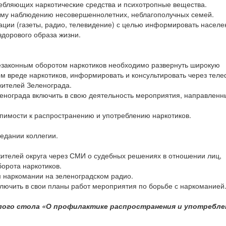
ебляющих наркотические средства и психотропные вещества.
ому наблюдению несовершеннолетних, неблагополучных семей.
ции (газеты, радио, телевидение) с целью информировать населе
дорового образа жизни.
незаконным оборотом наркотиков необходимо развернуть широкую
ом вреде наркотиков, информировать и консультировать через тел
ителей Зеленограда.
енограда включить в свою деятельность мероприятия, направленн
рпимости к распространению и употреблению наркотиков.
едании коллегии.
телей округа через СМИ о судебных решениях в отношении лиц,
орота наркотиков.
 наркомании на зеленоградском радио.
ключить в свои планы работ мероприятия по борьбе с наркоманией
лого стола «О профилактике распространения и употребле