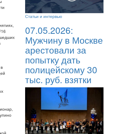
ы
йти
Статьи и интервью
иятиях,
07.05.2026:
/16
Мужчину в Москве
ошедших
и
арестовали за
попытку дать
полицейскому 30
 в
щей
тыс. руб. взятки
ых
ионар,
тупино
кой