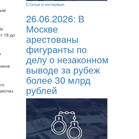
Статьи и интервью
ным
26.06.2026:
В
Москве
Не
т 18 до
арестованы
фигуранты по
к
делу о незаконном
ников
выводе за рубеж
более 30 млрд
го
рублей
школах