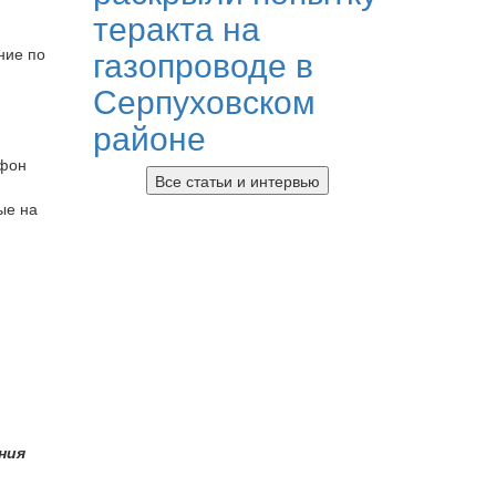
теракта на
газопроводе в
ние по
Серпуховском
районе
ефон
Все статьи и интервью
ые на
.
ния