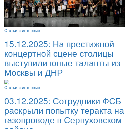
Статьи и интервью
15.12.2025:
На престижной
концертной сцене столицы
выступили юные таланты из
Москвы и ДНР
Статьи и интервью
03.12.2025:
Сотрудники ФСБ
раскрыли попытку теракта на
газопроводе в Серпуховском