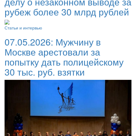
делу о незаконном выводе за
рубеж более 30 млрд рублей
Статьи и интервью
07.05.2026:
Мужчину в
Москве арестовали за
попытку дать полицейскому
30 тыс. руб. взятки