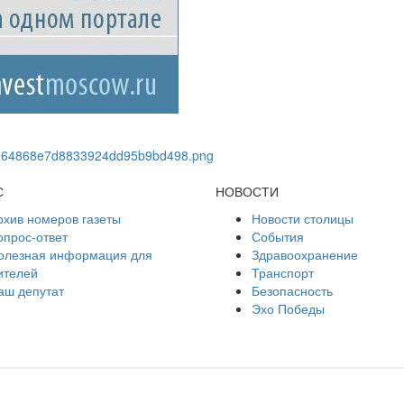
С
НОВОСТИ
рхив номеров газеты
Новости столицы
опрос-ответ
События
олезная информация для
Здравоохранение
ителей
Транспорт
аш депутат
Безопасность
Эхо Победы