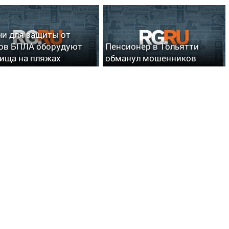
чи для защиты от
ов БПЛА оборудуют
Пенсионер в Тольятти
ища на пляжах
обманул мошенников