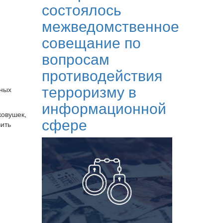
состоялось
межведомственное
совещание по
вопросам
противодействия
терроризму в
нных
информационной
ковушек,
сфере
вить