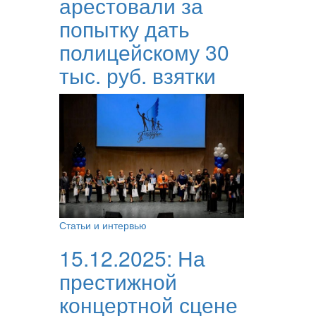
арестовали за
попытку дать
полицейскому 30
тыс. руб. взятки
Статьи и интервью
15.12.2025:
На
престижной
концертной сцене