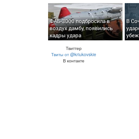
ФАБ-3000 подбросила в
В Со
воздух дамбу, появились
удар
кадры удара
убеж
Твиттер
Твиты от @kriukovskie
В контакте