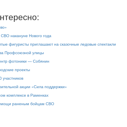
нтересно:
ово»
 СВО накануне Нового года
итые фигуристы приглашают на сказочные ледовые спектакли
тва Профсоюзной улицы
центр фотоники — Собянин
родские проекты
0 участников
рительной акции «Сила поддержки»
ном комплексе в Раменках
помощи раненым бойцам СВО