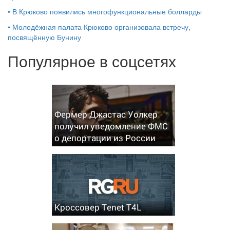
•
В Крюково появились многофункциональные болларды
•
Молодёжная палата Крюково организовала встречу,
посвящённую Бунину
Популярное в соцсетях
Фермер Джастас Уолкер
получил уведомление ФМС
о депортации из России
Кроссовер Tenet T4L