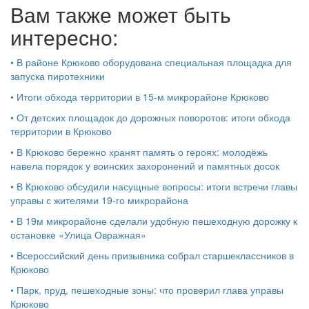
Вам также может быть
интересно:
•
В районе Крюково оборудована специальная площадка для
запуска пиротехники
•
Итоги обхода территории в 15‑м микрорайоне Крюково
•
От детских площадок до дорожных поворотов: итоги обхода
территории в Крюково
•
В Крюково бережно хранят память о героях: молодёжь
навела порядок у воинских захоронений и памятных досок
•
В Крюково обсудили насущные вопросы: итоги встречи главы
управы с жителями 19‑го микрорайона
•
В 19м микрорайоне сделали удобную пешеходную дорожку к
остановке «Улица Овражная»
•
Всероссийский день призывника собрал старшеклассников в
Крюково
•
Парк, пруд, пешеходные зоны: что проверил глава управы
Крюково