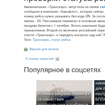
Авиакомпания «Трансаэро» запустила на своем
са
сообщили в компании «Аэрофлот», которая сейчас 
номер рейса нужно указывать без кода UN. За посл
завтра - 53. Пассажиров перевезут в основном ав
продажу билетов с 1 октября. Летать компания буд
перевозчиков. Второй по величине российский пере
спасти «Трансаэро» и передать контроль над ней "
Теги:
Трансаэро
,
статус рейса
Версия для печати
К списку новостей
Популярное в соцсетях
В Ми
каки
для 
Испания закрыла пляжи из-
пост
за нашествия
БПЛА
португальских корабликов
прод