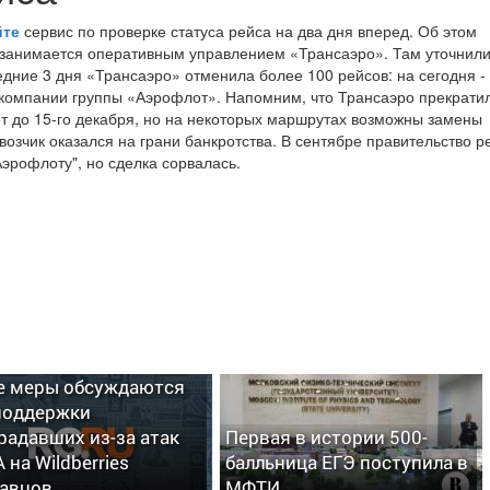
йте
сервис по проверке статуса рейса на два дня вперед. Об этом
занимается оперативным управлением «Трансаэро». Там уточнили
едние 3 дня «Трансаэро» отменила более 100 рейсов: на сегодня - 
иакомпании группы «Аэрофлот». Напомним, что Трансаэро прекрати
ет до 15-го декабря, но на некоторых маршрутах возможны замены
возчик оказался на грани банкротства. В сентябре правительство 
Аэрофлоту", но сделка сорвалась.
нфине рассказали,
е меры обсуждаются
поддержки
радавших из-за атак
Первая в истории 500-
 на Wildberries
балльница ЕГЭ поступила в
авцов
МФТИ