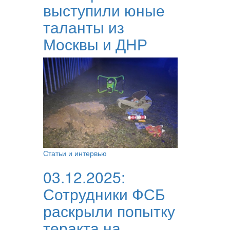
выступили юные
таланты из
Москвы и ДНР
Статьи и интервью
03.12.2025:
Сотрудники ФСБ
раскрыли попытку
теракта на