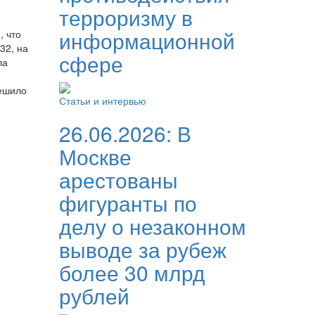
терроризму в
информационной
, что
32, на
сфере
ла
решило
Статьи и интервью
26.06.2026:
В
Москве
арестованы
фигуранты по
делу о незаконном
выводе за рубеж
более 30 млрд
рублей