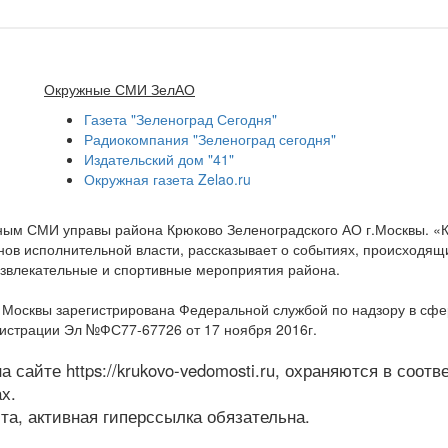
Окружные СМИ ЗелАО
Газета "Зеленоград Сегодня"
Радиокомпания "Зеленоград сегодня"
Издательский дом "41"
Окружная газета Zelao.ru
нным СМИ управы района Крюково Зеленоградского АО г.Москвы. «
ов исполнительной власти, рассказывает о событиях, происходящих
развлекательные и спортивные мероприятия района.
а Москвы зарегистрирована Федеральной службой по надзору в сф
гистрации Эл №ФС77-67726 от 17 ноября 2016г.
 сайте https://krukovo-vedomosti.ru, охраняются в соот
х.
а, активная гиперссылка обязательна.