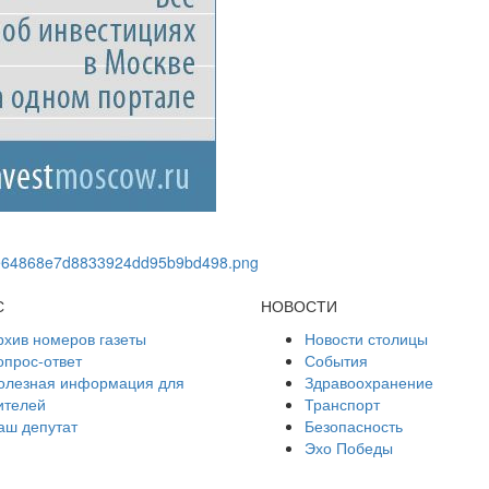
С
НОВОСТИ
рхив номеров газеты
Новости столицы
опрос-ответ
События
олезная информация для
Здравоохранение
ителей
Транспорт
аш депутат
Безопасность
Эхо Победы