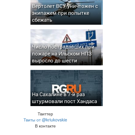
Вертолет ВСУ уничтожен с
экипажем при попытке
сбежать
Число пострадавших при
пожаре на Ильском НПЗ
выросло до шести
На Сахалине в 7-й раз
штурмовали пост Хандаса
Твиттер
Твиты от @kriukovskie
В контакте