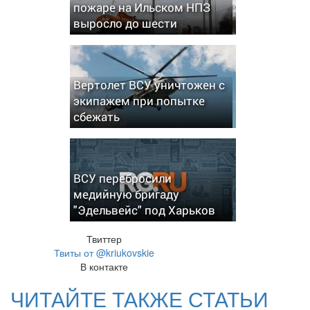
пожаре на Ильском НПЗ
выросло до шести
Вертолет ВСУ уничтожен с
экипажем при попытке
сбежать
ВСУ перебросили
медийную бригаду
"Эдельвейс" под Харьков
Твиттер
Твиты от @kriukovskie
В контакте
ЧИТАЙТЕ ТАКЖЕ СТАТЬИ