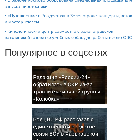
запуска пиротехники
•
«Путешествие в Рождество» в Зеленограде: концерты, каток
и мастер‑классы
•
Кинологический центр совместно с зеленоградской
ветклиникой готовит служебных собак для работы в зоне СВО
Популярное в соцсетях
Редакция «России-24»
обратилась в СКР из-за
травли съемочной группы
«Колобка»
Боец ВС РФ рассказал о
единственном средстве
связи ВСУ в Харьковской