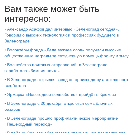
Вам также может быть
интересно:
•
Александр Асафов дал интервью «Зеленоград сегодня».
Говорим о высоких технологиях и профессиях будущего в
Зеленограде
•
Волонтёры фонда «Дела важнее слов» получили высокие
общественные награды за ежедневную помощь фронту и тылу
•
Волшебство почтовых отправлений: в Зеленограде
заработала «Зимняя почта»
•
В Зеленограде открылся завод по производству автоклавного
газобетона
•
Ярмарка «Новогоднее волшебство» пройдёт в Крюково
•
В Зеленограде с 20 декабря откроются семь ёлочных
базаров
•
В Зеленограде прошло профилактическое мероприятие
«Пешеходный переход»
•
В районе Крюково оборудована специальная площадка для