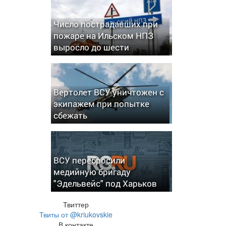
Число пострадавших при
пожаре на Ильском НПЗ
выросло до шести
Вертолет ВСУ уничтожен с
экипажем при попытке
сбежать
ВСУ перебросили
медийную бригаду
"Эдельвейс" под Харьков
Твиттер
Твиты от @kriukovskie
В контакте