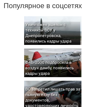
Популярное в соцсетях
Уничтожен эшелон с
техникой ВСУ у
Днепропетровска,
появились кадры удара
ФАБ-3000 подбросила в
воздух дамбу, появились
кадры удара
ВС запретил лишать прав за
пьяную езду без
документов,
удостоверяющих личность