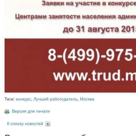
Теги:
конкурс
,
Лучший работодатель
,
Москва
Версия для печати
К списку новостей