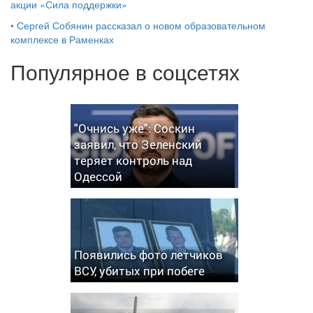
акции «Сила поддержки»
•
Сергей Собянин рассказал о новом образовательном
комплексе в Раменках
Популярное в соцсетях
"Очнись уже": Соскин
заявил, что Зеленский
теряет контроль над
Одессой
Появились фото летчиков
ВСУ, убитых при побеге