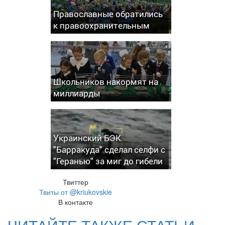
Православные обратились
к правоохранительным
Школьников накормят на
миллиарды
Украинский БЭК
"Барракуда" сделал селфи с
"Геранью" за миг до гибели
Твиттер
Твиты от @kriukovskie
В контакте