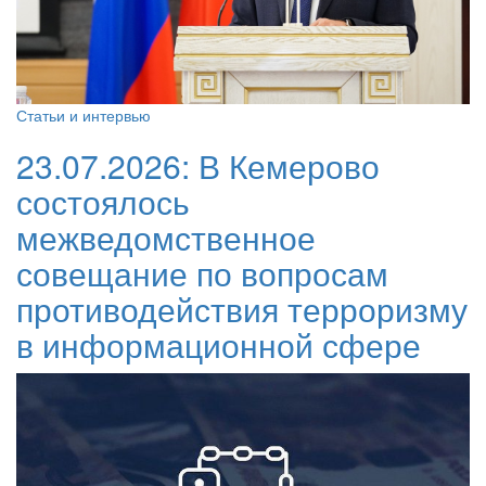
Статьи и интервью
23.07.2026:
В Кемерово
состоялось
межведомственное
совещание по вопросам
противодействия терроризму
в информационной сфере