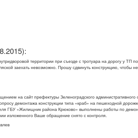
08.2015
):
нутридворовой территории при съезде с тротуара на дорогу у ТП п
оляской заехать невозможно. Прошу сдвинуть конструкцию, чтобы не
ащением на сайт префектуры Зеленоградского административного 
вопросу демонтажа конструкции типа «краб» на пешеходной дорожк
теля ГБУ «Жилищник района Крюково» выполнены работы по демо
нии изложенного Ваше обращение снято с контроля.
авлев