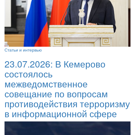
Статьи и интервью
23.07.2026:
В Кемерово
состоялось
межведомственное
совещание по вопросам
противодействия терроризму
в информационной сфере