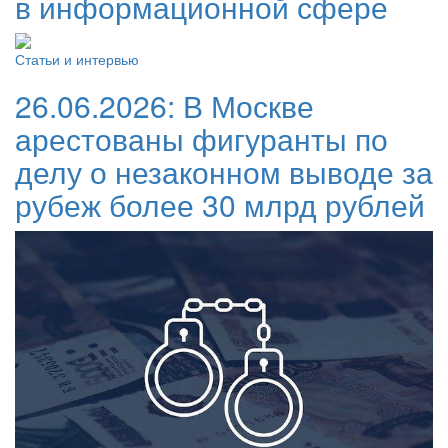
в информационной сфере
Статьи и интервью
26.06.2026:
В Москве
арестованы фигуранты по
делу о незаконном выводе за
рубеж более 30 млрд рублей