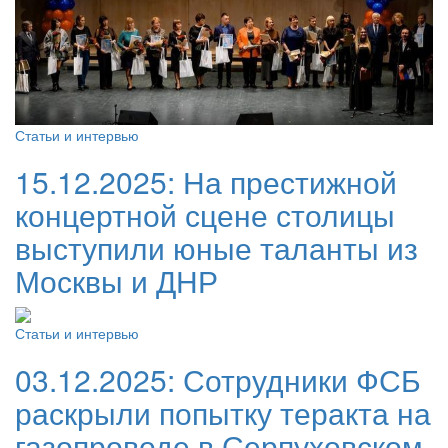
Статьи и интервью
15.12.2025:
На престижной
концертной сцене столицы
выступили юные таланты из
Москвы и ДНР
Статьи и интервью
03.12.2025:
Сотрудники ФСБ
раскрыли попытку теракта на
газопроводе в Серпуховском