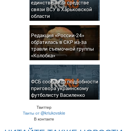
единственном средстве
связи ВСУ в Харьковской
области
Редакция «России-24»
обратилась в СКР из-за
травли съемочной группы
«Колобка»
ФСБ сообщила подробности
приговора украинскому
футболисту Василенко
Твиттер
Твиты от @kriukovskie
В контакте