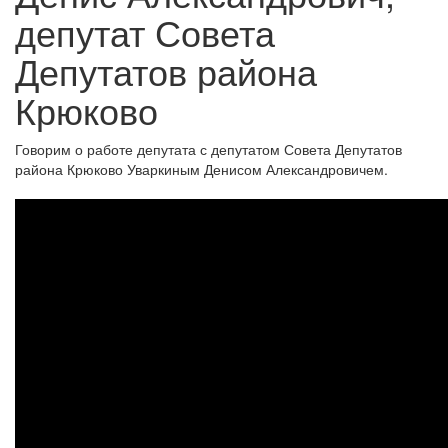
депутат Совета
Депутатов района
Крюково
Говорим о работе депутата с депутатом Совета Депутатов
района Крюково Уваркиным Денисом Александровичем.