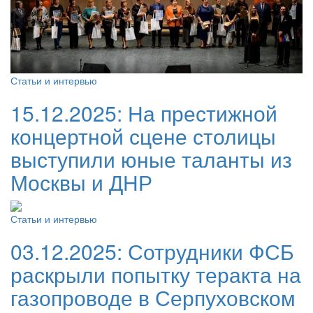
Статьи и интервью
15.12.2025:
На престижной
концертной сцене столицы
выступили юные таланты из
Москвы и ДНР
Статьи и интервью
03.12.2025:
Сотрудники ФСБ
раскрыли попытку теракта на
газопроводе в Серпуховском