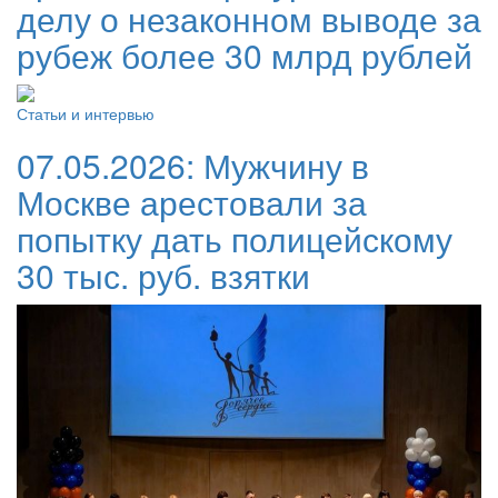
делу о незаконном выводе за
рубеж более 30 млрд рублей
Статьи и интервью
07.05.2026:
Мужчину в
Москве арестовали за
попытку дать полицейскому
30 тыс. руб. взятки