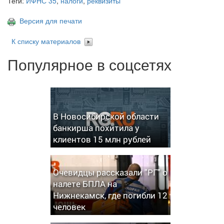
Теги:
ИФНС 35
,
налоги
,
реквизиты
Версия для печати
К списку материалов
Популярное в соцсетях
В Новосибирской области
банкирша похитила у
клиентов 15 млн рублей
Очевидцы рассказали "РГ" о
налете БПЛА на
Нижнекамск, где погибли 12
человек