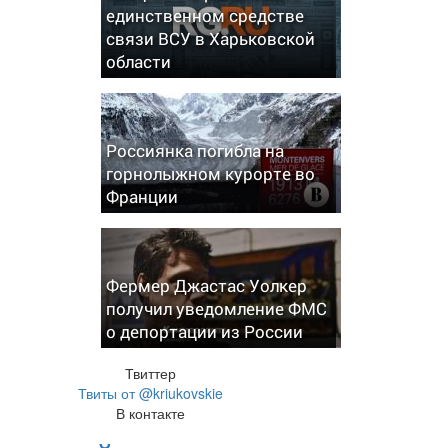
единственном средстве
связи ВСУ в Харьковской
области
Россиянка погибла на
горнолыжном курорте во
Франции
Фермер Джастас Уолкер
получил уведомление ФМС
о депортации из России
Твиттер
Твиты от @kriukovskie
В контакте