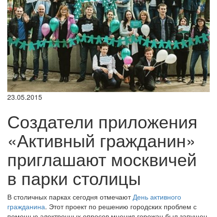
23.05.2015
Создатели приложения
«Активный гражданин»
приглашают москвичей
в парки столицы
В столичных парках сегодня отмечают
День активного
гражданина
. Этот проект по решению городских проблем с
помощью электронных опросов мнения горожан был запущен