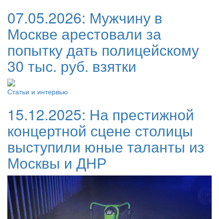
07.05.2026:
Мужчину в
Москве арестовали за
попытку дать полицейскому
30 тыс. руб. взятки
Статьи и интервью
15.12.2025:
На престижной
концертной сцене столицы
выступили юные таланты из
Москвы и ДНР