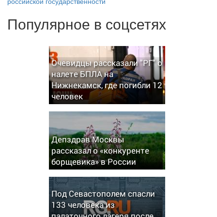
российской государственности
Популярное в соцсетях
Очевидцы рассказали "РГ" о
налете БПЛА на
Нижнекамск, где погибли 12
человек
Депздрав Москвы
рассказал о «конкуренте
борщевика» в России
Под Севастополем спасли
133 человека из
палаточного лагеря после