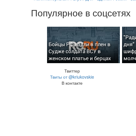
Популярное в соцсетях
"Рад
Бойцы РФ взяли в плен в
дня"
Судже солдата ВСУ в
шифр
женском платье и берцах
молч
Твиттер
Твиты от @kriukovskie
В контакте