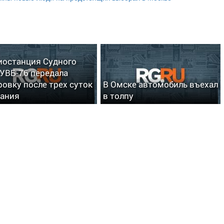
иостанция Судного
 УВБ-76 передала
овку после трех суток
В Омске автомобиль въехал
ания
в толпу