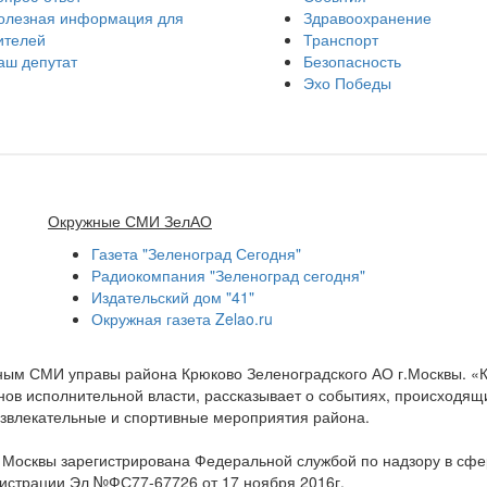
олезная информация для
Здравоохранение
ителей
Транспорт
аш депутат
Безопасность
Эхо Победы
Окружные СМИ ЗелАО
Газета "Зеленоград Сегодня"
Радиокомпания "Зеленоград сегодня"
Издательский дом "41"
Окружная газета Zelao.ru
нным СМИ управы района Крюково Зеленоградского АО г.Москвы. «
ов исполнительной власти, рассказывает о событиях, происходящих
развлекательные и спортивные мероприятия района.
а Москвы зарегистрирована Федеральной службой по надзору в сф
гистрации Эл №ФС77-67726 от 17 ноября 2016г.