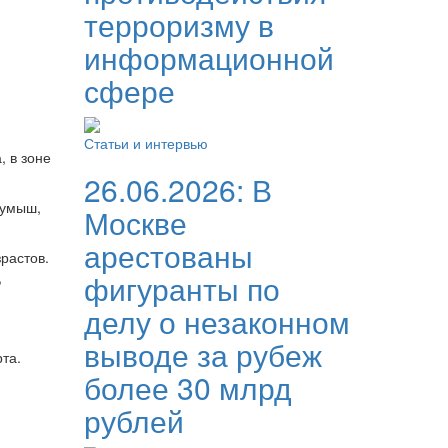
терроризму в
информационной
сфере
Статьи и интервью
, в зоне
26.06.2026:
В
Кумыш,
Москве
арестованы
растов.
,
фигуранты по
делу о незаконном
выводе за рубеж
та.
более 30 млрд
рублей