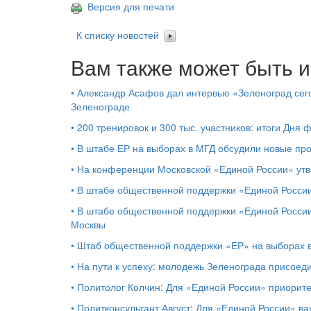
Версия для печати
К списку новостей
Вам также может быть и
•
Александр Асафов дал интервью «Зеленоград сего
Зеленограде
•
200 тренировок и 300 тыс. участников: итоги Дня 
•
В штабе ЕР на выборах в МГД обсудили новые пр
•
На конференции Московской «Единой России» ут
•
В штабе общественной поддержки «Единой России
•
В штабе общественной поддержки «Единой России
Москвы
•
Штаб общественной поддержки «ЕР» на выборах в
•
На пути к успеху: молодежь Зеленограда присоед
•
Политолог Колчин: Для «Единой России» приорит
•
Политконсультант Август: Для «Единой России» в