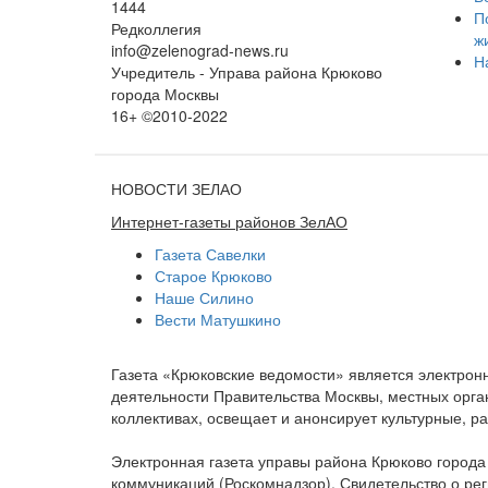
1444
П
Редколлегия
ж
info@zelenograd-news.ru
Н
Учредитель - Управа района Крюково
города Москвы
16+ ©2010-2022
НОВОСТИ ЗЕЛАО
Интернет-газеты районов ЗелАО
Газета Савелки
Старое Крюково
Наше Силино
Вести Матушкино
Газета «Крюковские ведомости» является электро
деятельности Правительства Москвы, местных орган
коллективах, освещает и анонсирует культурные, 
Электронная газета управы района Крюково город
коммуникаций (Роскомнадзор). Свидетельство о ре