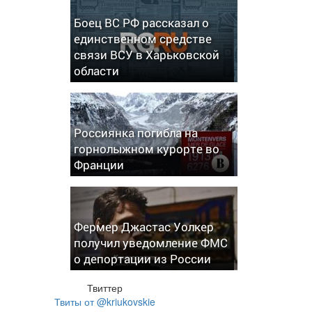
Боец ВС РФ рассказал о
единственном средстве
связи ВСУ в Харьковской
области
Россиянка погибла на
горнолыжном курорте во
Франции
Фермер Джастас Уолкер
получил уведомление ФМС
о депортации из России
Твиттер
Твиты от @kriukovskie