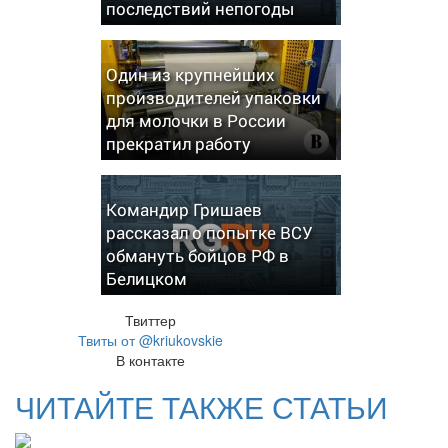
последствий непогоды
Один из крупнейших
производителей упаковки
для молочки в России
прекратил работу
Командир Гришаев
рассказал о попытке ВСУ
обмануть бойцов РФ в
Белицком
Твиттер
Твиты от @kriukovskie
В контакте
ЧИТАЙТЕ ТАКЖЕ СТАТЬИ