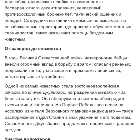
для собак: тактическая шлейка с возможностью
беспарашютного десантирования, кевларовый
противоосколочный бронежилет, тактический ошейник и
поводок. Сотрудники ветклиники ежемесячно выезжают на
освобожденные территории, где проводят обучение местных
специалистов, также оказывают помощь бездомным
животным.
От саперов до связистов
В годы Великой Отечественной войны четвероногие бойцы
внесли огромный вклад в борьбу с врагом: спасали раненых,
подрывали танки, участвовали в прокладке линий связи,
искали взрывные устройства.
Одной из самых известных стала восточноевропейская
овчарка по кличке Джульбарс, награжденная медалью «За
боевые заслуги». Она обнаружила и помогла обезвредить
тысячи мин и снарядов. На Параде Победы пса несли на
носилках из кителя Верховного главнокомандующего — такое
распоряжение отдал Сталин в знак уважения к его подвигам.
Современные Джульбарсы продолжают героические традиции
предков.
Участие волонтеров