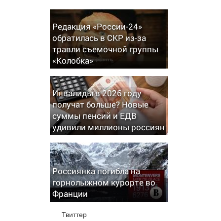
Редакция «России-24»
обратилась в СКР из-за
травли съемочной группы
«Колобка»
Инвалиды в 2026 году
получат больше? Новые
суммы пенсий и ЕДВ
удивили миллионы россиян
Россиянка погибла на
горнолыжном курорте во
Франции
Твиттер