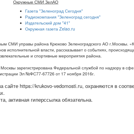
Окружные СМИ ЗелАО
Газета "Зеленоград Сегодня"
Радиокомпания "Зеленоград сегодня"
Издательский дом "41"
Окружная газета Zelao.ru
нным СМИ управы района Крюково Зеленоградского АО г.Москвы. «
ов исполнительной власти, рассказывает о событиях, происходящих
развлекательные и спортивные мероприятия района.
а Москвы зарегистрирована Федеральной службой по надзору в сф
гистрации Эл №ФС77-67726 от 17 ноября 2016г.
 сайте https://krukovo-vedomosti.ru, охраняются в соот
х.
а, активная гиперссылка обязательна.