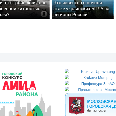
ли это: троянский конь
Что известно о ночной
военной хитростью
атаке украинских БПЛА на
сея?
регионы России