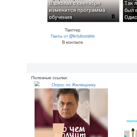
В школах с сентября
Так 
изменится программа
был 
обучения
Одис
Твиттер
Твиты от @kriukovskie
В контакте
Полезные ссылки: