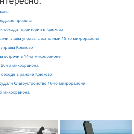
нтересно:
ково
родские проекты
ги обхода территории в Крюково
речи главы управы с жителями 19‑го микрорайона
а управы Крюково
ы встречи в 14‑м микрорайоне
 20‑го микрорайона
м обходе в районе Крюково
судили благоустройство 16‑го микрорайона
15 микрорайона