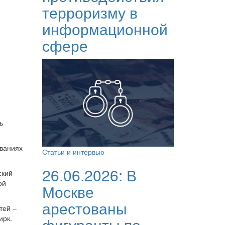
терроризму в
информационной
сфере
ь
ованиях
Статьи и интервью
26.06.2026:
В
ский
ой
Москве
арестованы
тей –
ирк.
фигуранты по