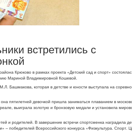
ники встретились с
онкой
айона Крюково в рамках проекта «Детский сад и спорт» состоялас
анию Мариной Владимировной Кошевой.
М.Л. Башмакова, которая в детстве и юности выступала на соревн
 она пятилетней девочкой пришла заниматься плаванием в москов
нреале, выиграла золотую и бронзовую медали и установила миров
тей и родителей. В завершение встречи спортсменка наградила де
» – победителей Всероссийского конкурса «Физкультура. Спорт. Ц