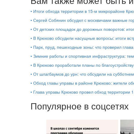
Вам также может быть и
•
Итоги обхода территории в 15‑м микрорайоне Крю
•
Сергей Собянин обсудил с москвичами важные го
•
От детских площадок до дорожных поворотов: ито
•
В Крюково обсудили насущные вопросы: итоги вст
•
Парк, пруд, пешеходные зоны: что проверил глав
•
Зимние работы и спортивная инфраструктура: тем
•
В Крюково проработали планы по благоустройству
•
От шлагбаумов до урн: что обсудили на субботне
•
Обход главы управы в районе Крюково: жители об
•
Глава управы Крюково провел обход территории 
Популярное в соцсетях